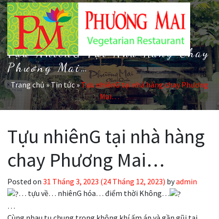
Tựu NhiênG Tại Nhà Hàng Chay
Phương Mai…
Trang chủ
»
Tin tức
»
Tựu nhiênG tại nhà hàng chay Phương
Mai…
Tựu nhiênG tại nhà hàng
chay Phương Mai…
Posted on
31 Tháng 3, 2023
(24 Tháng 12, 2023)
by
admin
… tựu về… nhiênG hóa… điểm thời Không…
…
Cùng nhau tụ chung trong không khí ấm áp và gần gũi tại