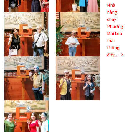
Nhà
hàng
chay
Phương
Mai tỏa
mãi
thông
điệp…