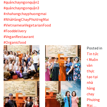
#quánchayngonquận1
#quánchayngonquận3
#nhahangchayphuongmai
#NhàHàngChayPhươngMai
#VietnameseVegetarianFood
#Fooddelivery
#VeganRestaurant
#Organicfood
Posted in
Tin tức
Post navigation
Muôn
vàn
thực
tạo tại
nhà
hàng
chay
Phương
Mai…