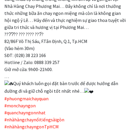
Nhà Hàng Chay Phương Mai… Đây không chỉ là nơi thưởng
thức những bữa ăn chay ngon miệng mà còn là không gian
hội ngộ ý Lẽ… Hãy đến và thực nghiệm sự giao thoa tuyệt vời
giữa tri thức và hương vị tại Phương Mai…
???̛?̛?? ??? ???? ???́?
82/86F Võ Thị Sáu, F.Tân Định, Q.1, Tp.HCM
(Vào hẻm 30m)
SĐT: (028) 38 223 166
Hotline / Zalo: 0888 339 257
Giờ mở cửa: 9h00-21h00.
…
Quý khách luôn gọi đặt bàn trước để được hướng dẫn
đường đi và giữ chỗ ngồi tốt nhất nhé…
#phuongmaichayquan
#monchayngon
#quanchayngonnhat
#nhàhàngchaynổitiếngsàigòn
#nhàhàngchayngonTpHCM