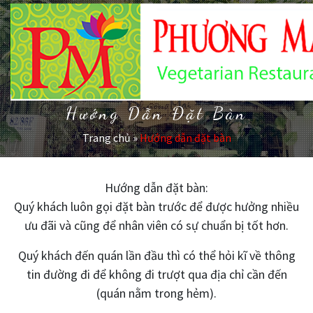
Hướng Dẫn Đặt Bàn
Trang chủ
»
Hướng dẫn đặt bàn
Hướng dẫn đặt bàn:
Quý khách luôn gọi đặt bàn trước để được hưởng nhiều
ưu đãi và cũng để nhân viên có sự chuẩn bị tốt hơn.
Quý khách đến quán lần đầu thì có thể hỏi kĩ về thông
tin đường đi để không đi trượt qua địa chỉ cần đến
(quán nằm trong hẻm).