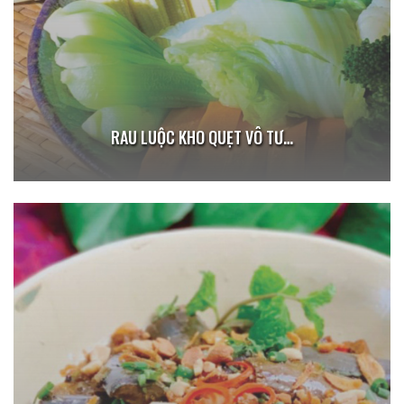
RAU LUỘC KHO QUẸT VÔ TƯ…