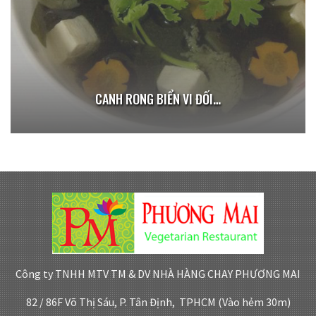
CANH RONG BIỂN VI ĐỐI…
Công ty TNHH MTV TM & DV NHÀ HÀNG CHAY PHƯƠNG MAI
82 / 86F Võ Thị Sáu, P. Tân Định, TPHCM (Vào hẻm 30m)