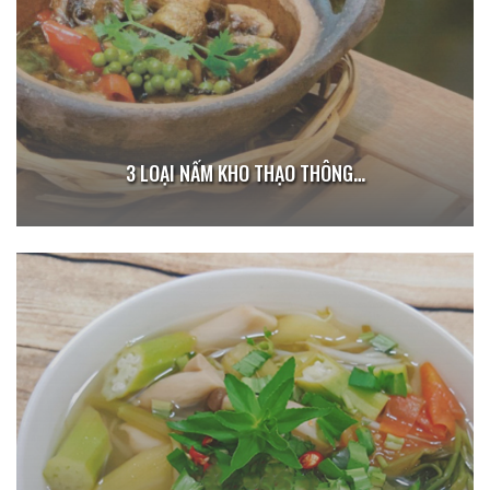
3 LOẠI NẤM KHO THẠO THÔNG…