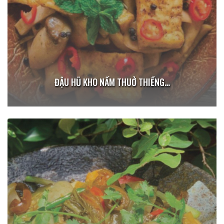
ĐẬU HŨ KHO NẤM THUỞ THIỀNG…