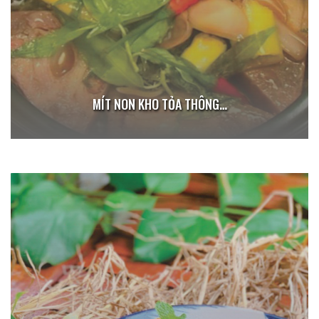
MÍT NON KHO TỎA THÔNG…
ĐẬU HŨ KHO THƠM/GỪNG BIẾN THỂ… 69.000Đ