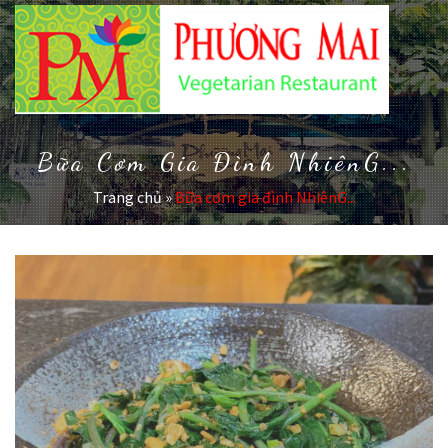
Bữa Cơm Gia Đình NhiênG...
Trang chủ
»
Bữa cơm gia đình NhiênG...