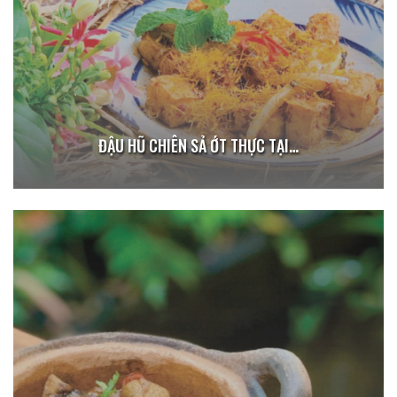
ĐẬU HŨ CHIÊN SẢ ỚT THỰC TẠI…