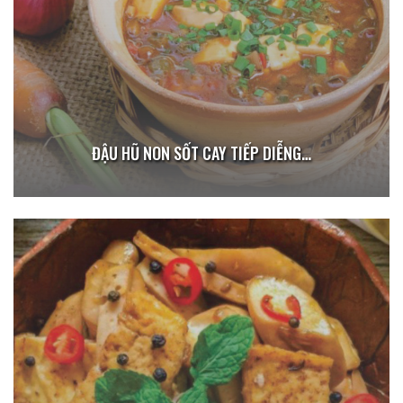
ĐẬU HŨ NON SỐT CAY TIẾP DIỄNG…