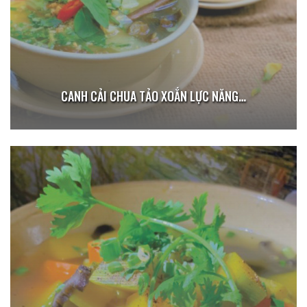
CANH CẢI CHUA TẢO XOẮN LỰC NĂNG…