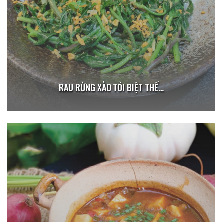
RAU RỪNG XÀO TỎI BIỆT THỂ…