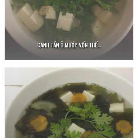
CANH TẦN Ô MƯỚP VỐN THỂ…