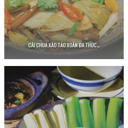
CẢI CHUA XÀO TẢO XOẮN ĐA THỨC…