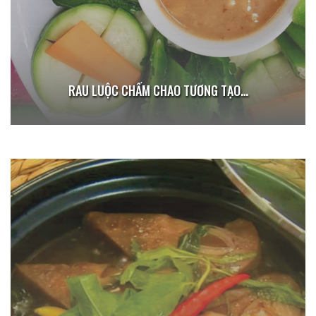
RAU LUỘC CHẤM CHAO TƯƠNG TẠO…
MƯỚP XÀO NẤM RƠM TRỰC THỂ… 85.000Đ