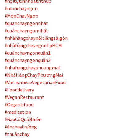
#hộitụtinhhoatrithức
#monchayngon
#MónChayNgon
#quanchayngonnhat
#quánchayngonnhất
#nhàhàngchaynổitiếngsàigòn
#nhàhàngchayngonTpHCM
#quánchayngonquận1
#quánchayngonquận3
#nhahangchayphuongmai
#NhàHàngChayPhươngMai
#VietnameseVegetarianFood
#Fooddelivery
#VeganRestaurant
#Organicfood
#meditation
#RauCủQuảNhiên
#ănchaytrường
#thuầnchay