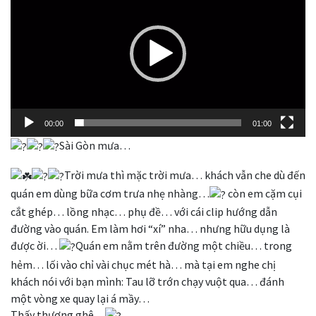
Video
00:00
01:00
Sài Gòn mưa…
Trời mưa thì mặc trời mưa… khách vẫn che dù đến
quán em dùng bữa cơm trưa nhẹ nhàng…
còn em cặm cụi
cắt ghép… lồng nhạc… phụ đề… với cái clip hướng dẫn
đường vào quán. Em làm hơi “xí” nha… nhưng hữu dụng là
được ời…
Quán em nằm trên đường một chiều… trong
hẻm… lối vào chỉ vài chục mét hà… mà tại em nghe chị
khách nói với bạn mình: Tau lỡ trớn chạy vuột qua… đánh
một vòng xe quay lại á mầy…
Thấy thương ghê…