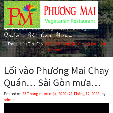
Lối Vào Phương Mai Chay
Quán… Sài Gòn Mưa…
Trang chủ
»
Tin tức
»
Lối vào Phương Mai Chay Quán… Sài
Gòn mưa…
Lối vào Phương Mai Chay
Quán… Sài Gòn mưa…
Posted on
23 Tháng mười một, 2020
(21 Tháng 12, 2023)
by
admin
Trình
chơi