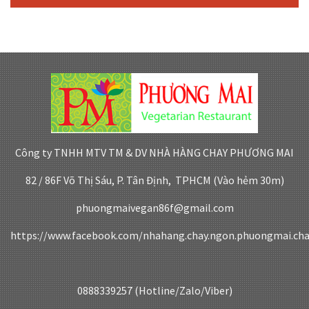
Công ty TNHH MTV TM & DV NHÀ HÀNG CHAY PHƯƠNG MAI
82 / 86F Võ Thị Sáu, P. Tân Định, TPHCM (Vào hẻm 30m)
phuongmaivegan86f@gmail.com
https://www.facebook.com/nhahang.chay.ngon.phuongmai.ch
0888339257 (Hotline/Zalo/Viber)