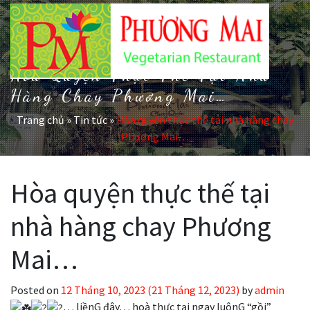
Hòa Quyện Thực Thế Tại Nhà
Hàng Chay Phương Mai…
Trang chủ
»
Tin tức
»
Hòa quyện thực thế tại nhà hàng chay
Phương Mai…
Hòa quyện thực thế tại
nhà hàng chay Phương
Mai…
Posted on
12 Tháng 10, 2023
(21 Tháng 12, 2023)
by
admin
… liềnG đây… hoà thực tại ngay luônG “gồi”