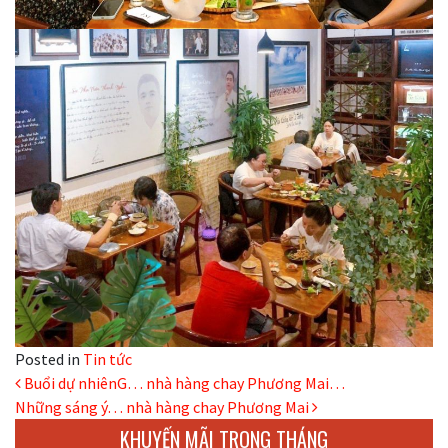
Posted in
Tin tức
Post navigation
Buổi dự nhiênG… nhà hàng chay Phương Mai…
Những sáng ý… nhà hàng chay Phương Mai
KHUYẾN MÃI TRONG THÁNG