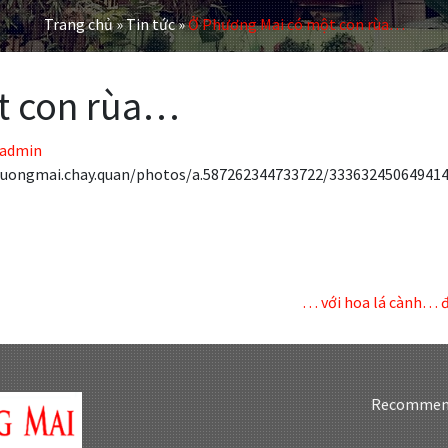
Trang chủ
»
Tin tức
»
Ở Phương Mai có một con rùa…
t con rùa…
admin
huongmai.chay.quan/photos/a.587262344733722/333632450649414
… với hoa lá cành… đ
Recommen