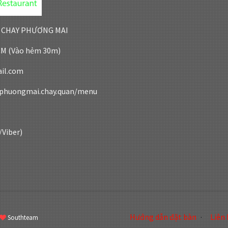
G CHAY PHƯƠNG MAI
HCM (Vào hẻm 30m)
il.com
.phuongmai.chay.quan/menu
/Viber)
Hướng dẫn đặt bàn
Liên 
Southteam