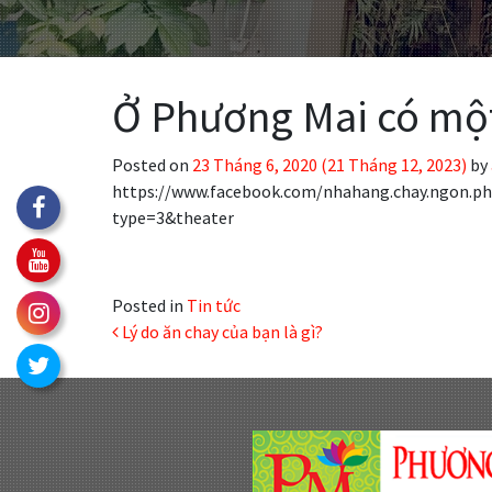
Ở Phương Mai có mộ
Posted on
23 Tháng 6, 2020
(21 Tháng 12, 2023)
by
https://www.facebook.com/nhahang.chay.ngon.p
type=3&theater
Posted in
Tin tức
Post navigation
Lý do ăn chay của bạn là gì?