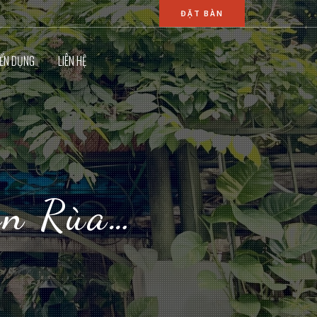
ĐẶT BÀN
ỂN DỤNG
LIÊN HỆ
on Rùa…