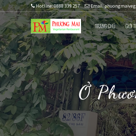
Hotline: 0888 339 257
Email: phuongmaive
TRANG CHỦ
GIỚI T
Ở Phươ