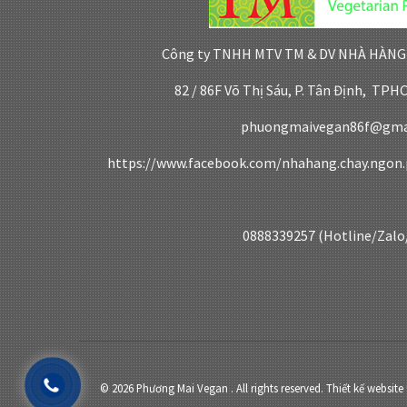
Công ty TNHH MTV TM & DV NHÀ HÀN
82 / 86F Võ Thị Sáu, P. Tân Định, TP
phuongmaivegan86f@gma
https://www.facebook.com/nhahang.chay.ngon
0888339257 (Hotline/Zalo
© 2026 Phương Mai Vegan . All rights reserved.
Thiết kế website