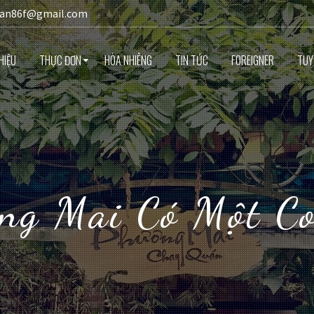
gan86f@gmail.com
HIỆU
THỰC ĐƠN
HÒA NHIÊNG
TIN TỨC
FOREIGNER
TUY
ng Mai Có Một C