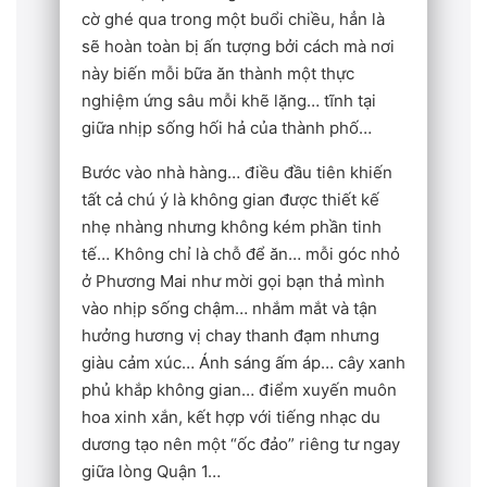
cờ ghé qua trong một buổi chiều, hẳn là
sẽ hoàn toàn bị ấn tượng bởi cách mà nơi
này biến mỗi bữa ăn thành một thực
nghiệm ứng sâu mỗi khẽ lặng… tĩnh tại
giữa nhịp sống hối hả của thành phố…
Bước vào nhà hàng… điều đầu tiên khiến
tất cả chú ý là không gian được thiết kế
nhẹ nhàng nhưng không kém phần tinh
tế… Không chỉ là chỗ để ăn… mỗi góc nhỏ
ở Phương Mai như mời gọi bạn thả mình
vào nhịp sống chậm… nhắm mắt và tận
hưởng hương vị chay thanh đạm nhưng
giàu cảm xúc… Ánh sáng ấm áp… cây xanh
phủ khắp không gian… điểm xuyến muôn
hoa xinh xắn, kết hợp với tiếng nhạc du
dương tạo nên một “ốc đảo” riêng tư ngay
giữa lòng Quận 1…