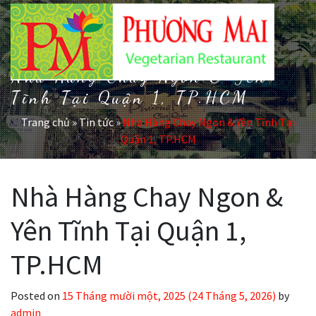
Nhà Hàng Chay Ngon & Yên
Tĩnh Tại Quận 1, TP.HCM
Trang chủ
»
Tin tức
»
Nhà Hàng Chay Ngon & Yên Tĩnh Tại
Quận 1, TP.HCM
Nhà Hàng Chay Ngon &
Yên Tĩnh Tại Quận 1,
TP.HCM
Posted on
15 Tháng mười một, 2025
(24 Tháng 5, 2026)
by
admin