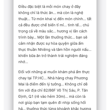
Điều đặc biệt là mỗi món chay ở đây
không chỉ là thức ăn… mà còn là nghệ
thuật… Từ món khai vị đến món chính… tất
cả đều được chế biến tỉ mỉ… tinh tế… chú
trọng cả về màu sắc… hương vị lẫn cách
trình bày… Một lần thưởng thức… bạn sẽ
cảm nhận được sự hòa quyện giữa ẩm
thực thuần Nhiêng và tâm hồn người nấu…
khiến bữa ăn trở thành trải nghiệm đáng
nhớ…
Đối với những ai muốn khám phá ẩm thực
chay tại TP.HC… Nhà hàng chay Phương
Mai là điểm đến lý tưởng… Không chỉ dễ
tìm với địa chỉ 82/86F Võ Thị Sáu, P. Tân
Định, Q.1 (rẽ vào hẻm 30m)… mà còn là
nơi giúp bạn tạm quên đi nhịp sống hối
hả… thưởng thức từng khoảnh khắc hương