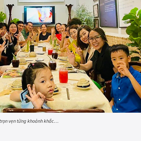
trọn vẹn từng khoảnh khắc…