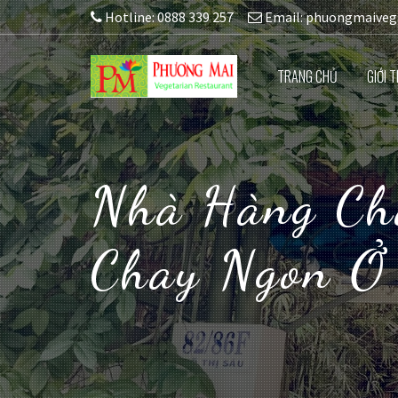
Hotline: 0888 339 257
Email: phuongmaive
TRANG CHỦ
GIỚI T
Nhà Hàng Ch
Chay Ngon Ở