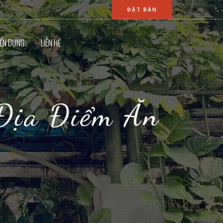
ĐẶT BÀN
ỂN DỤNG
LIÊN HỆ
Địa Điểm Ăn