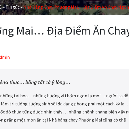
ủ
»
Tin tức
»
Nhà Hàng Chay Phương Mai… Địa Điểm Ăn Chay Ngon
ng Mai… Địa Điểm Ăn Cha
dmin
iệnG thực… bằng tất cả ý lòng…
 những tài hoa… những hương vị thơm ngon lạ mới… người ta dễ 
làm trí tưởng tượng sinh sôi đa dạng phong phú một cách kỳ lạ 
ước đó chưa từng được nhìn thấy … những thênh thang biển ý ấy n
ng rằng một món ăn tại Nhà hàng chay Phương Mai cũng có thể