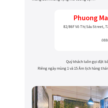
Phuong Ma
82/86F Võ Thị Sáu Street, T
088
Quý khách luôn gọi đặt 
Riêng ngày mùng 1 và 15 Âm lịch hàng thán