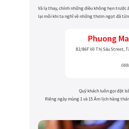
Và lạ thay, chính những điều không hẹn trước ấy
lại mỗi khi ta nghĩ về những thơm ngọt đã từ
Phuong Ma
82/86F Võ Thị Sáu Street, T
088
Quý khách luôn gọi đặt 
Riêng ngày mùng 1 và 15 Âm lịch hàng thán