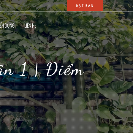
ĐẶT BÀN
ỂN DỤNG
LIÊN HỆ
n 1 | Điểm