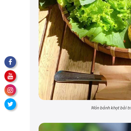
Món bánh khọt bài 