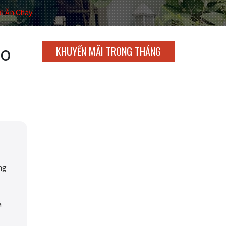
i Ăn Chay
ho
KHUYẾN MÃI TRONG THÁNG
ng
à