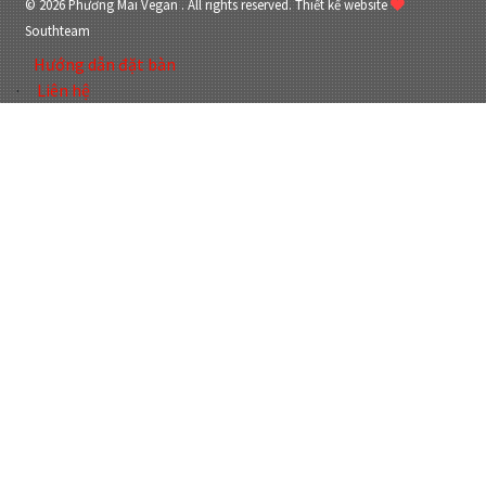
© 2026 Phương Mai Vegan . All rights reserved.
Thiết kế website
Southteam
Hướng dẫn đặt bàn
Liên hệ