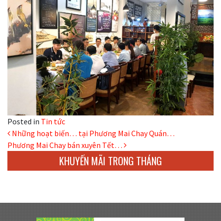
Posted in
Tin tức
Post navigation
Những hoạt biến… tại Phương Mai Chay Quán…
Phương Mai Chay bán xuyên Tết…
KHUYẾN MÃI TRONG THÁNG