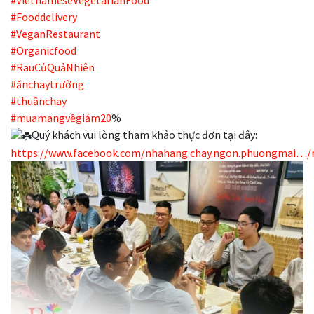
#Fooddelivery
#VeganRestaurant
#Organicfood
#RauCủQuảNhiên
#ănchaytrường
#thuầnchay
#muamangvềgiảm20
%
Quý khách vui lòng tham khảo thực đơn tại đây:
https://www.facebook.com/nhahang.chay.ngon.phuongmai…