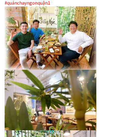
#quánchayngonquận1