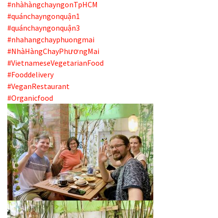
#nhàhàngchayngonTpHCM
#quánchayngonquận1
#quánchayngonquận3
#nhahangchayphuongmai
#NhàHàngChayPhươngMai
#VietnameseVegetarianFood
#Fooddelivery
#VeganRestaurant
#Organicfood