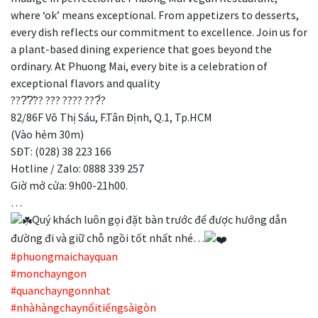
where ‘ok’ means exceptional. From appetizers to desserts,
every dish reflects our commitment to excellence. Join us for
a plant-based dining experience that goes beyond the
ordinary. At Phuong Mai, every bite is a celebration of
exceptional flavors and quality
???̛?̛?? ??? ???? ???́?
82/86F Võ Thị Sáu, F.Tân Định, Q.1, Tp.HCM
(Vào hẻm 30m)
SĐT: (028) 38 223 166
Hotline / Zalo: 0888 339 257
Giờ mở cửa: 9h00-21h00.
…
Quý khách luôn gọi đặt bàn trước để được hướng dẫn
đường đi và giữ chỗ ngồi tốt nhất nhé…
#phuongmaichayquan
#monchayngon
#quanchayngonnhat
#nhàhàngchaynổitiếngsàigòn