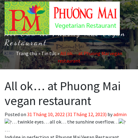
All Ok… At Phuong Mai Vegan
Restaurant
Trang chủ
»
Tin tức
»
All ok… at Phuong Mai vegan
restaurant
All ok… at Phuong Mai
vegan restaurant
Posted on
31 Tháng 10, 2022
(31 Tháng 12, 2023)
by
admin
… twinkle eyes… all ok… the sunshine overflow…
…
Indulge in perfection at Phuong Mai Vegan Restaurant,