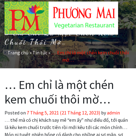
… Em Chỉ Là Một Chén Kem
Chuối Thôi Mờ…
Trang chủ
»
Tin tức
»
… Em chỉ là một chén kem chuối thôi
mờ…
… Em chỉ là một chén
kem chuối thôi mờ…
Posted on
7 Tháng 5, 2021
(21 Tháng 12, 2023)
by
admin
… thế mà có chị khách say mê “em ấy” như điếu đổ, tới quán
là kêu kem chuối trước tiên rồi mới kêu tới các món chính…
Món ni tuyệt nhiên hổng có dành cho những ai sợ mặp, sợ