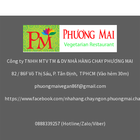
Công ty TNHH MTV TM & DV NHÀ HÀNG CHAY PHƯƠNG MAI
82 / 86F Võ Thị Sáu, P. Tân Định, TPHCM (Vào hẻm 30m)
phuongmaivegan86f@gmail.com
https://www.facebook.com/nhahang.chay.ngon.phuongmai.ch
0888339257 (Hotline/Zalo/Viber)